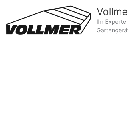
Inhalt
Zum
springen
Vollme
Inhalt
springen
Ihr Experte
Gartengerä