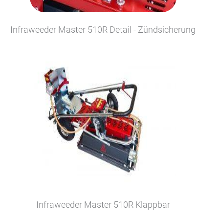
Infraweeder Master 510R Detail - Zündsicherung
Infraweeder Master 510R Klappbar